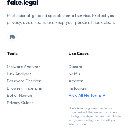
fake
.
legal
Professional-grade disposable email service. Protect your
privacy, avoid spam, and keep your personal inbox clean.
Tools
Use Cases
Malware Analyzer
Discord
Link Analyzer
Netflix
Password Checker
Amazon
Browser Fingerprint
Instagram
Bot or Human
View All Platforms →
Privacy Guides
Disclaimer:
Logos and names are
trademarks of their respective owners.
fake.legal is independent and not affiliated
with, sponsored by, or endorsed by any
listed provider.