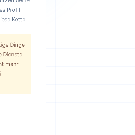
utzen deine
es Profil
iese Kette.
ige Dinge
 Dienste.
ht mehr
ür