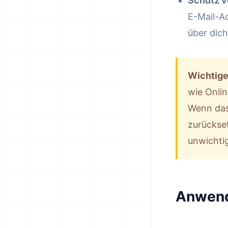
Schutz v
E-Mail-Ad
über dich
Wichtige
wie Onli
Wenn das
zurückse
unwichti
Anwend