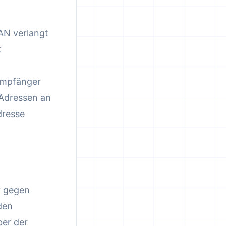
AN verlangt
t
Empfänger
-Adressen an
dresse
r gegen
den
ber der