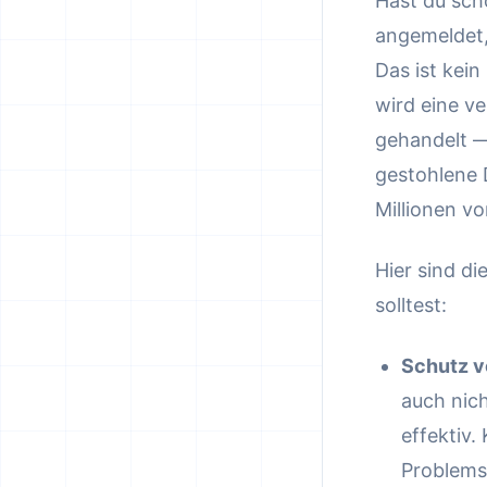
Hast du scho
angemeldet,
Das ist kein
wird eine ve
gehandelt —
gestohlene 
Millionen v
Hier sind d
solltest:
Schutz v
auch nich
effektiv.
Problems 