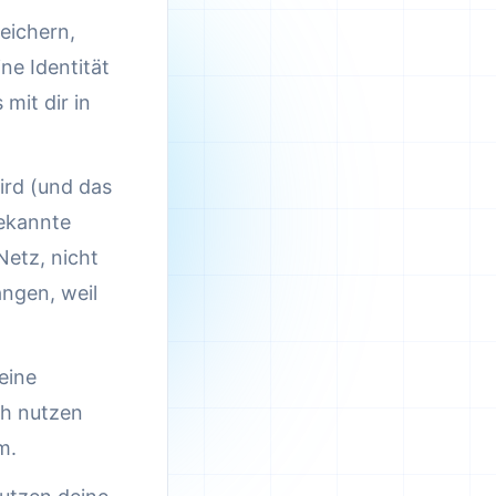
eichern,
ne Identität
mit dir in
rd (und das
bekannte
Netz, nicht
angen, weil
eine
ch nutzen
m.