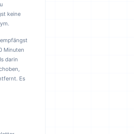
Du
gst keine
nym.
Du empfängst
10 Minuten
ls darin
schoben,
tfernt. Es