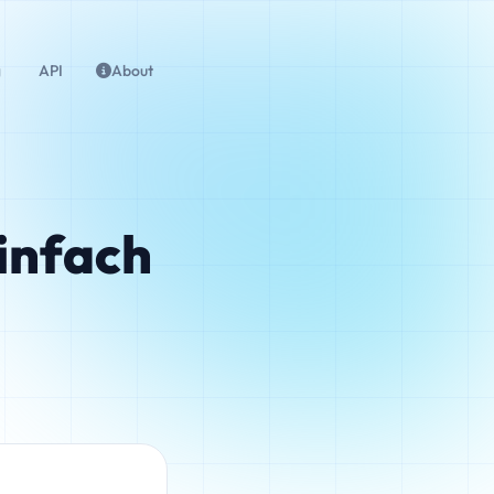
g
API
About
infach