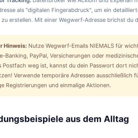
or Tracking:
Datenbroker wie Acxiom und Experian n
resse als "digitalen Fingerabdruck", um ein detailliert
 zu erstellen. Mit einer Wegwerf-Adresse brichst du d
r Hinweis:
Nutze Wegwerf-Emails NIEMALS für wicht
ne-Banking, PayPal, Versicherungen oder medizinische
 Postfach weg ist, kannst du dein Passwort dort nic
tzen! Verwende temporäre Adressen ausschließlich f
ge Registrierungen und einmalige Aktionen.
ungsbeispiele aus dem Alltag