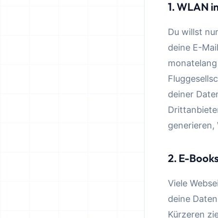
1. WLAN i
Du willst n
deine E-Mai
monatelang 
Fluggesells
deiner Date
Drittanbiet
generieren,
2. E-Book
Viele Webse
deine Daten
Kürzeren zie