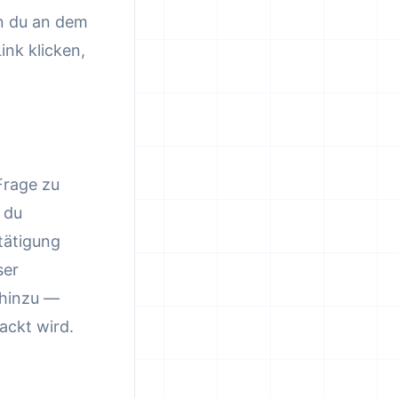
nn du an dem
ink klicken,
Frage zu
 du
tätigung
ser
l hinzu —
ackt wird.