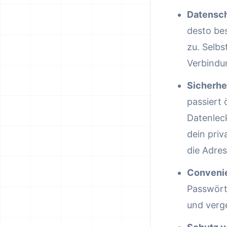
Datensc
desto bes
zu. Selbs
Verbindu
Sicherhe
passiert 
Datenleck
dein priv
die Adres
Conveni
Passwört
und verge