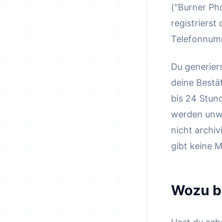
("Burner Ph
registrierst
Telefonnumm
Du generiers
deine Bestä
bis 24 Stund
werden unwi
nicht archiv
gibt keine M
Wozu b